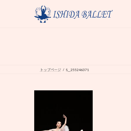
コ
ナ
ン
ビ
テ
ゲ
ン
ー
ツ
シ
へ
ョ
ス
ン
キ
に
ッ
移
プ
動
トップページ
S__255246371