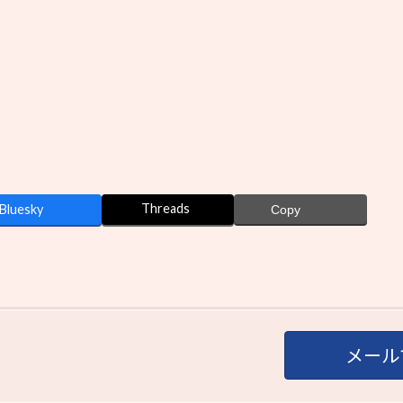
Threads
Bluesky
Copy
メール