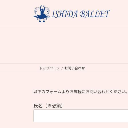
コ
ナ
ン
ビ
テ
ゲ
ン
ー
ツ
シ
へ
ョ
ス
ン
キ
に
ッ
移
プ
動
トップページ
お問い合わせ
以下のフォームよりお気軽にお問い合わせください
氏名（※必須）