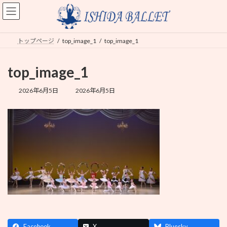
コ
ナ
ン
ビ
テ
ゲ
ン
ー
トップページ
top_image_1
top_image_1
ツ
シ
へ
ョ
ス
ン
top_image_1
キ
に
ッ
移
最
2026年6月5日
2026年6月5日
プ
動
終
更
新
日
時
:
Facebook
X
Bluesky