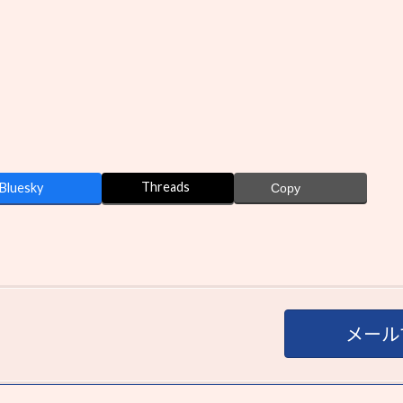
Threads
Bluesky
Copy
メール