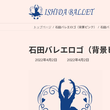
コ
ナ
ン
ビ
テ
ゲ
ン
ー
ツ
シ
トップページ
石田バレエロゴ（背景ピンク）
石田バ
へ
ョ
ス
ン
キ
に
石田バレエロゴ（背景
ッ
移
プ
動
最
2022年4月2日
2022年4月2日
終
更
新
日
時
: